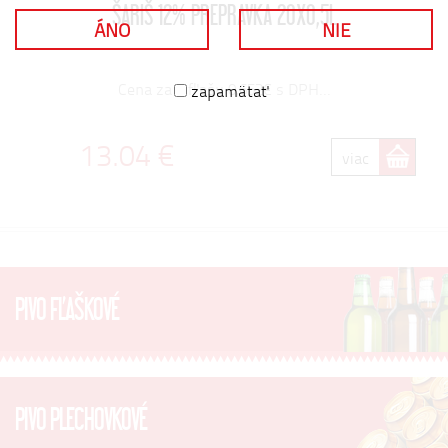
ŠARIŠ 12% PREPRAVKA 20X0,5L
ÁNO
NIE
Cena za 1 fľašu 0,652€ s DPH...
zapamätať
13.04 €
viac
PIVO FĽAŠKOVÉ
PIVO PLECHOVKOVÉ