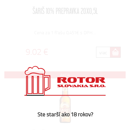
ŠARIŠ 10% PREPRAVKA 20X0,5L
Cena za 1 fľašu 0,451€ s DPH...
9.02 €
viac
AKCIA
Ste starší ako 18 rokov?