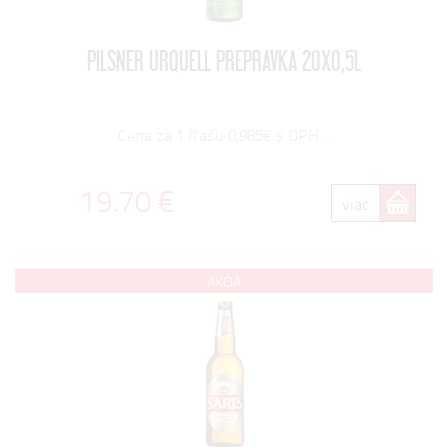
PILSNER URQUELL PREPRAVKA 20X0,5L
Cena za 1 fľašu 0,985€ s DPH...
19.70 €
viac
AKCIA