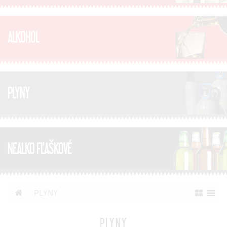
ALKOHOL
PLYNY
NEALKO FĽAŠKOVÉ
PLYNY
PLYNY