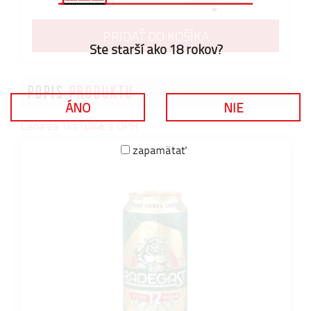
PRIDAŤ DO KOŠÍKA
Ste starší ako 18 rokov?
POPIS
PRODUKTU
ÁNO
NIE
Cena za 1ks 0,84€ s DPH
zapamätať