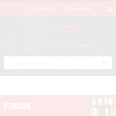
Prihlásiť sa
Registrácia
Tog
nav
Nákupný košík:
0.00 €
PIVO FĽAŠKOVÉ