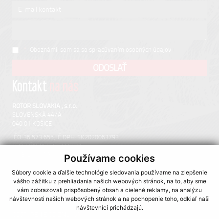
*
Oboznámil som sa so
spracúvaním osobných údajov
Kontakt
na nás
ROTOR SLOVAKIA , s.r.o.
SLOVENSKÁ 44/A
040 01 KOŠICE
IČO: 36 573 655, IČ DPH: SK2020063793
TELEFÓN:
055 / 633 65 65
MOBIL:
0907 390 255
Používame cookies
Súbory cookie a ďalšie technológie sledovania používame na zlepšenie
vášho zážitku z prehliadania našich webových stránok, na to, aby sme
VŠETKO
|
LINKY
vám zobrazovali prispôsobený obsah a cielené reklamy, na analýzu
O nás
|
Ako nakupovať
|
Obchodné podmienky
|
Reklamačný poriadok
návštevnosti našich webových stránok a na pochopenie toho, odkiaľ naši
|
Kontakt
|
Doprava
|
Cookies
|
Ochrana osobných údajov
|
návštevníci prichádzajú.
ODSTÚPENIE OD ZMLUVY